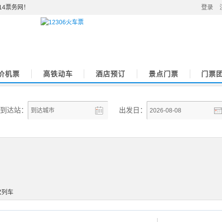
114票务网！
登录
价机票
高铁动车
酒店预订
景点门票
门票
到达站：
出发日：
3次列车