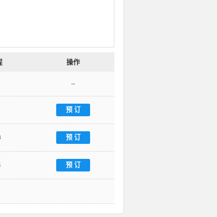
程
操作
--
3
4