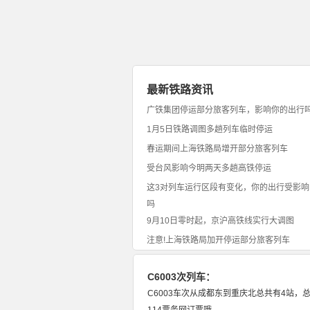
最新铁路资讯
广铁集团停运部分旅客列车，影响你的出行
1月5日铁路调图多趟列车临时停运
春运期间上海铁路局增开部分旅客列车
受台风影响今明两天多趟高铁停运
这3对列车运行区段有变化，你的出行受影响
吗
9月10日零时起，京沪高铁线实行大调图
注意!上海铁路局加开停运部分旅客列车
C6003次列车：
C6003车次从成都东到重庆北总共有4站，总