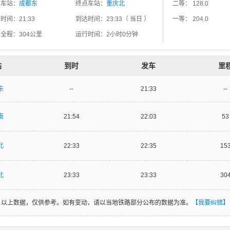
发车站：
成都东
终点车站：
重庆北
二等：
128.0
车时间：
21:33
到达时间：
23:33（ 当日 ）
一等：
204.0
车全程：
304公里
运行时间：
2小时0分钟
站
到时
发车
里
东
--
21:33
--
南
21:54
22:03
53
北
22:33
22:35
15
北
23:33
23:33
30
以上数据，仅供参考。如有变动，请以当地铁路部分公布的数据为准。
【我要纠错】