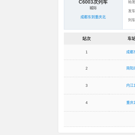
C6003次列车
始
城际
发
成都东到重庆北
列
站次
车
1
成都
2
简阳
3
内江
4
重庆