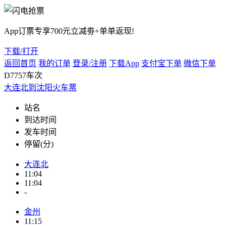
App订票专享700元立减劵+单单返现!
下载/打开
返回首页
我的订单
登录/注册
下载App
支付宝下单
微信下单
D7757车次
大连北到沈阳火车票
站名
到达时间
发车时间
停留(分)
大连北
11:04
11:04
-
金州
11:15