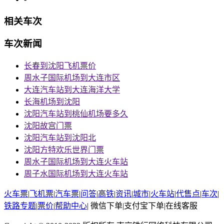
相关车次
车次新闻
长春到沈阳飞机票价
周水子国际机场到大连市区
大连汽车站到大连海洋大学
长海机场到沈阳
沈阳汽车站到桃仙机场要多久
沈阳故宫门票
沈阳汽车站到沈阳北
沈阳方特欢乐世界门票
周水子国际机场到大连火车站
周子水国际机场到大连火车站
火车票
|
飞机票
|
汽车票
|
问答
|
高铁
|
资讯
|
城市
|
火车站
|
代售点
|
车次
|
铁路专题
|
票价
|
帮助中心
|
微信下单
|
支付宝下单
|
在线客服